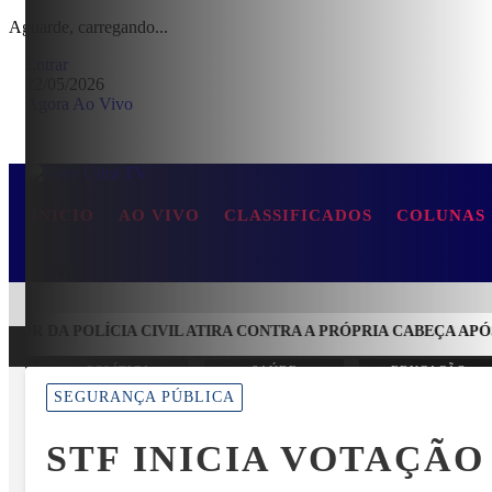
Aguarde, carregando...
Entrar
22/05/2026
Agora Ao Vivo
INÍCIO
AO VIVO
CLASSIFICADOS
COLUNAS
MENU
R DA POLÍCIA CIVIL ATIRA CONTRA A PRÓPRIA CABEÇA APÓS 
POLÍTICA
SAÚDE
EDUCAÇÃO
EM ALTA
SEGURANÇA PÚBLICA
STF INICIA VOTAÇÃ