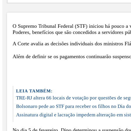
O Supremo Tribunal Federal (STF) iniciou há pouco a v
Poderes, benefícios que são concedidos a servidores pú
A Corte avalia as decisões individuais dos ministros
Além de definir se os pagamentos continuarão suspensos
LEIA TAMBÉM:
TRE-RJ altera 66 locais de votação por questões de se
Bolsonaro pede ao STF para receber os filhos no Dia do
Assinatura digital e lacração impedem alteração em sist
No dia 5 de fevereiro, Dino determinou a suspensão dos 