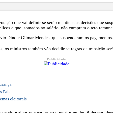
otação que vai definir se serão mantidas as decisões que su
blicos e que, somados ao salário, não cumprem o teto remuner
 Flávio Dino e Gilmar Mendes, que suspenderam os pagamentos
, os ministros também vão decidir se regras de transição serã
Publicidade
gurança
s Pais
emas eleitorais
penduricalhos que não estão previstos em lei. A decisão deve 