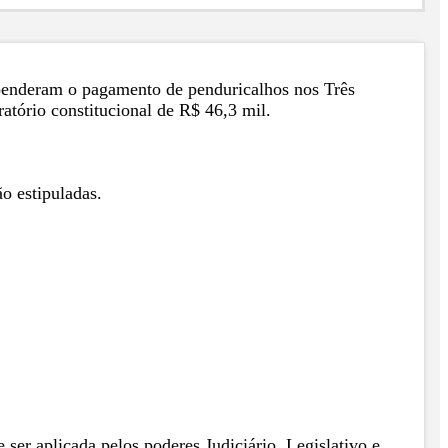
spenderam o pagamento de penduricalhos nos Três
atório constitucional de R$ 46,3 mil.
.
o estipuladas.
ser aplicada pelos poderes Judiciário, Legislativo e