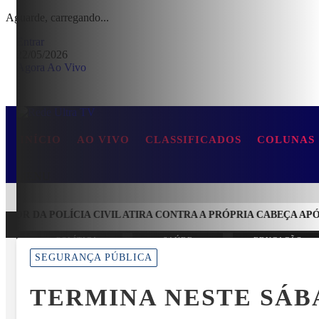
Aguarde, carregando...
Entrar
22/05/2026
Agora Ao Vivo
INÍCIO
AO VIVO
CLASSIFICADOS
COLUNAS
MENU
OR DA POLÍCIA CIVIL ATIRA CONTRA A PRÓPRIA CABEÇA APÓS
POLÍTICA
SAÚDE
EDUCAÇÃO
EM ALTA
SEGURANÇA PÚBLICA
TERMINA NESTE SÁB