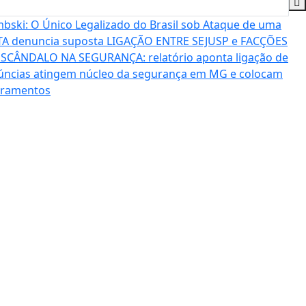
bski: O Único Legalizado do Brasil sob Ataque de uma
A denuncia suposta LIGAÇÃO ENTRE SEJUSP e FACÇÕES
SCÂNDALO NA SEGURANÇA: relatório aponta ligação de
cias atingem núcleo da segurança em MG e colocam
bramentos