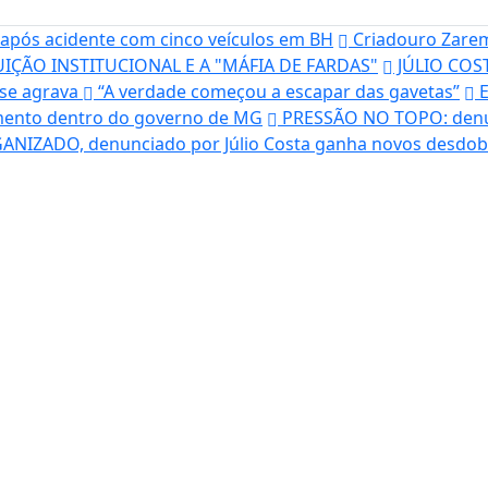
ça após acidente com cinco veículos em BH
Criadouro Zarem
ÇÃO INSTITUCIONAL E A "MÁFIA DE FARDAS"
JÚLIO COST
se agrava
“A verdade começou a escapar das gavetas”
E
famento dentro do governo de MG
PRESSÃO NO TOPO: denún
NIZADO, denunciado por Júlio Costa ganha novos desdo