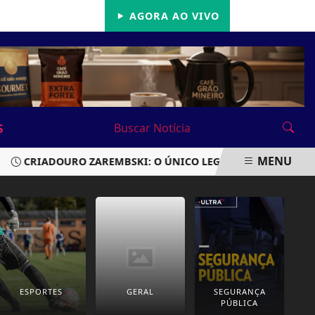
22/05/2026
AGORA AO VIVO
S
MENU
CRIADOURO ZAREMBSKI: O ÚNICO LEGALIZADO DO BRASIL SO
ESPORTES
GERAL
SEGURANÇA
PÚBLICA
P