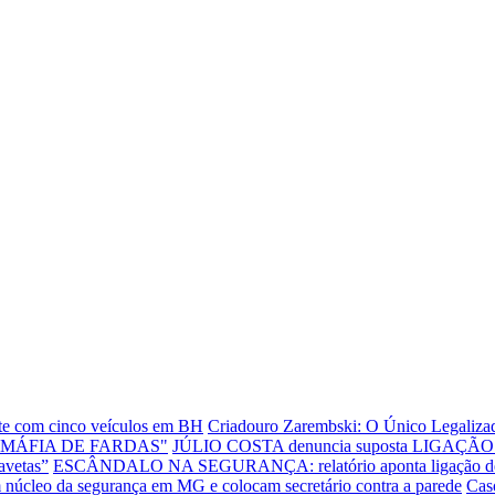
ente com cinco veículos em BH
Criadouro Zarembski: O Único Legalizad
"MÁFIA DE FARDAS"
JÚLIO COSTA denuncia suposta LIGAÇÃO E
avetas”
ESCÂNDALO NA SEGURANÇA: relatório aponta ligação de dire
leo da segurança em MG e colocam secretário contra a parede
Cas