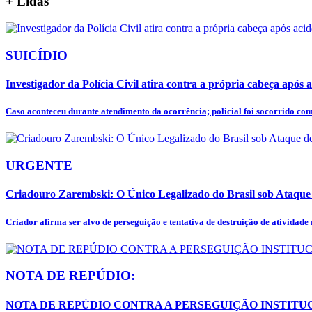
+
Lidas
SUICÍDIO
Investigador da Polícia Civil atira contra a própria cabeça após a
Caso aconteceu durante atendimento da ocorrência; policial foi socorrido co
URGENTE
Criadouro Zarembski: O Único Legalizado do Brasil sob Ataqu
Criador afirma ser alvo de perseguição e tentativa de destruição de atividade
NOTA DE REPÚDIO:
NOTA DE REPÚDIO CONTRA A PERSEGUIÇÃO INSTITUC