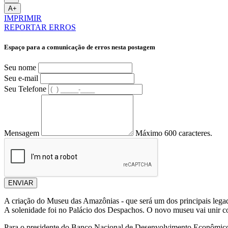
A+
IMPRIMIR
REPORTAR ERROS
Espaço para a comunicação de erros nesta postagem
Seu nome
Seu e-mail
Seu Telefone
Mensagem
Máximo 600 caracteres.
ENVIAR
A criação do Museu das Amazônias - que será um dos principais leg
A solenidade foi no Palácio dos Despachos. O novo museu vai unir co
Para o presidente do Banco Nacional de Desenvolvimento Econômico 