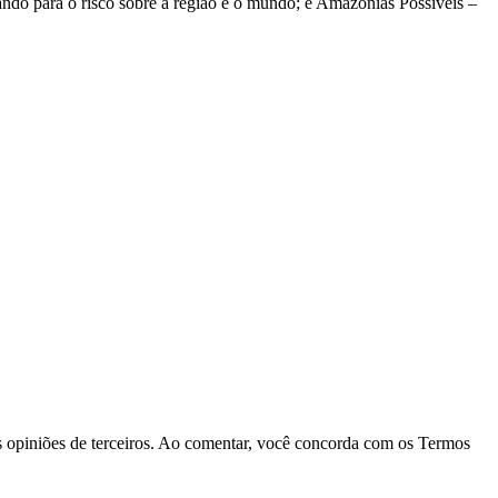
tando para o risco sobre a região e o mundo; e Amazônias Possíveis –
las opiniões de terceiros. Ao comentar, você concorda com os Termos