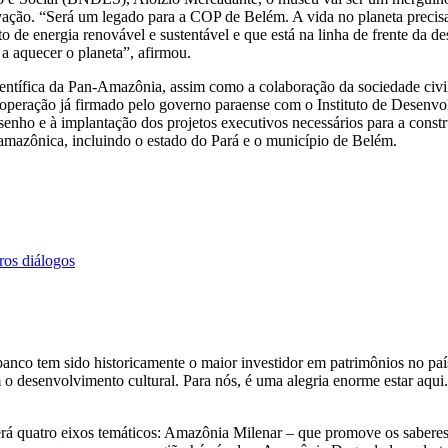
vação. “Será um legado para a COP de Belém. A vida no planeta precisa
nergia renovável e sustentável e que está na linha de frente da desca
a a aquecer o planeta”, afirmou.
ientífica da Pan-Amazônia, assim como a colaboração da sociedade ci
 cooperação já firmado pelo governo paraense com o Instituto de Dese
ho e à implantação dos projetos executivos necessários para a constru
o amazônica, incluindo o estado do Pará e o município de Belém.
ros diálogos
anco tem sido historicamente o maior investidor em patrimônios no p
 desenvolvimento cultural. Para nós, é uma alegria enorme estar aqui
terá quatro eixos temáticos: Amazônia Milenar – que promove os saberes