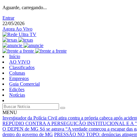
Aguarde, carregando...
Entrar
22/05/2026
Agora Ao Vivo
Início
AO VIVO
Classificados
Colunas
Empregos
Guia Comercial
Edições
Notícias
MENU
Investigador da Polícia Civil atira contra a própria cabeça após acid
REPÚDIO CONTRA A PERSEGUIÇÃO INSTITUCIONAL E A 
O DEPEN de MG Só se agrava
“A verdade começou a escapar das g
dentro do governo de MG
PRESSÃO NO TOPO: denúncias atingem núc