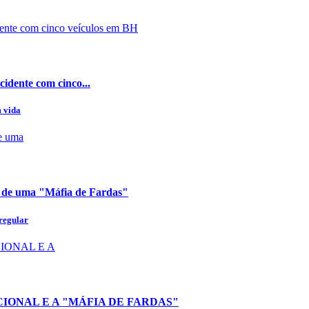
cidente com cinco...
m vida
e de uma "Máfia de Fardas"
 regular
IONAL E A "MÁFIA DE FARDAS"