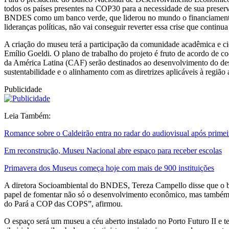
todos os países presentes na COP30 para a necessidade de sua preser
BNDES como um banco verde, que liderou no mundo o financiamento de e
lideranças políticas, não vai conseguir reverter essa crise que continu
A criação do museu terá a participação da comunidade acadêmica e c
Emílio Goeldi. O plano de trabalho do projeto é fruto de acordo de
da América Latina (CAF) serão destinados ao desenvolvimento do desen
sustentabilidade e o alinhamento com as diretrizes aplicáveis à regiã
Publicidade
Leia Também:
Romance sobre o Caldeirão entra no radar do audiovisual após primei
Em reconstrução, Museu Nacional abre espaço para receber escolas
Primavera dos Museus começa hoje com mais de 900 instituições
A diretora Socioambiental do BNDES, Tereza Campello disse que o b
papel de fomentar não só o desenvolvimento econômico, mas também o
do Pará a COP das COPS”, afirmou.
O espaço será um museu a céu aberto instalado no Porto Futuro II e 