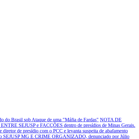
o do Brasil sob Ataque de uma "Máfia de Fardas"
NOTA DE
NTRE SEJUSP e FACÇÕES dentro de presídios de Minas Gerais.
tor de presídio com o PCC e levanta suspeita de abafamento
o SEJUSP MG E CRIME ORGANIZADO, denunciado por Júlio