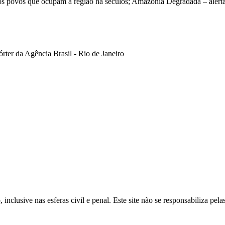
outros povos que ocupam a região há séculos; Amazônia Degradada – aler
ter da Agência Brasil - Rio de Janeiro
inclusive nas esferas civil e penal. Este site não se responsabiliza pe