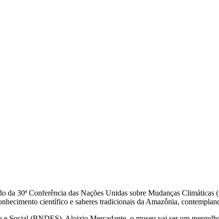
ado da 30ª Conferência das Nações Unidas sobre Mudanças Climáticas 
nhecimento científico e saberes tradicionais da Amazônia, contempland
e Social (BNDES), Aloizio Mercadante, o museu vai ser um mergulho n