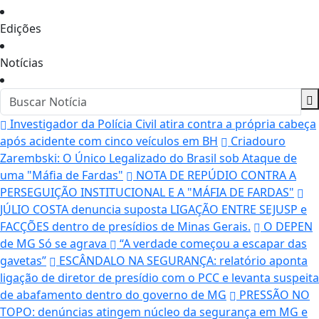
Edições
Notícias
Investigador da Polícia Civil atira contra a própria cabeça
após acidente com cinco veículos em BH
Criadouro
Zarembski: O Único Legalizado do Brasil sob Ataque de
uma "Máfia de Fardas"
NOTA DE REPÚDIO CONTRA A
PERSEGUIÇÃO INSTITUCIONAL E A "MÁFIA DE FARDAS"
JÚLIO COSTA denuncia suposta LIGAÇÃO ENTRE SEJUSP e
FACÇÕES dentro de presídios de Minas Gerais.
O DEPEN
de MG Só se agrava
“A verdade começou a escapar das
gavetas”
ESCÂNDALO NA SEGURANÇA: relatório aponta
ligação de diretor de presídio com o PCC e levanta suspeita
de abafamento dentro do governo de MG
PRESSÃO NO
TOPO: denúncias atingem núcleo da segurança em MG e