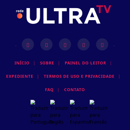
INÍCIO
|
SOBRE
|
PAINEL DO LEITOR
|
EXPEDIENTE
|
TERMOS DE USO E PRIVACIDADE
|
Termos de Uso e Privacidade
Esse site utiliza cookies para melhorar sua
FAQ
|
CONTATO
experiência de navegação. Ao continuar o acesso,
entendemos que você concorda com nossos Termos
de Uso e Privacidade.
PARA MAIS INFORMAÇÕES,
ACESSE NOSSOS TERMOS
CLICANDO AQUI