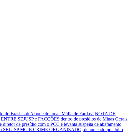
o do Brasil sob Ataque de uma "Máfia de Fardas"
NOTA DE
NTRE SEJUSP e FACÇÕES dentro de presídios de Minas Gerais.
tor de presídio com o PCC e levanta suspeita de abafamento
o SEJUSP MG E CRIME ORGANIZADO, denunciado por Júlio