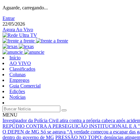
Aguarde, carregando...
Entrar
22/05/2026
Agora Ao Vivo
Início
AO VIVO
Classificados
Colunas
Empregos
Guia Comercial
Edições
Notícias
MENU
Investigador da Polícia Civil atira contra a própria cabeça após acid
REPÚDIO CONTRA A PERSEGUIÇÃO INSTITUCIONAL E A 
O DEPEN de MG Só se agrava
“A verdade começou a escapar das g
dentro do governo de MG
PRESSÃO NO TOPO: denúncias atingem núc