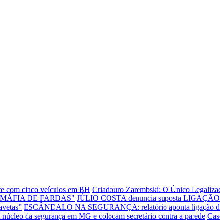
ente com cinco veículos em BH
Criadouro Zarembski: O Único Legalizad
"MÁFIA DE FARDAS"
JÚLIO COSTA denuncia suposta LIGAÇÃO E
avetas”
ESCÂNDALO NA SEGURANÇA: relatório aponta ligação de dire
leo da segurança em MG e colocam secretário contra a parede
Cas