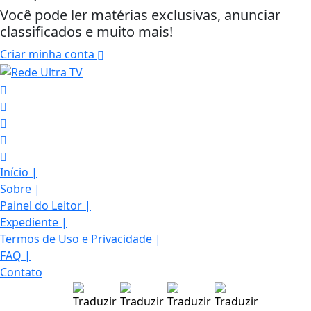
Você pode ler matérias exclusivas, anunciar
classificados e muito mais!
Criar minha conta
Início
|
Sobre
|
Painel do Leitor
|
Expediente
|
Termos de Uso e Privacidade
|
FAQ
|
Termos de Uso e Privacidade
Contato
Esse site utiliza cookies para melhorar sua
experiência de navegação. Ao continuar o acesso,
entendemos que você concorda com nossos Termos