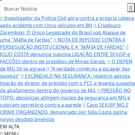
Investigador da Polícia Civil atira contra a própria cabeça
após acidente com cinco veículos em BH
Criadouro
Zarembski: O Único Legalizado do Brasil sob Ataque de
uma "Máfia de Fardas"
NOTA DE REPÚDIO CONTRA A
PERSEGUIÇÃO INSTITUCIONAL E A "MÁFIA DE FARDAS"
JÚLIO COSTA denuncia suposta LIGAÇÃO ENTRE SEJUSP e
FACÇÕES dentro de presídios de Minas Gerais.
O DEPEN
de MG Só se agrava
“A verdade começou a escapar das
gavetas”
ESCÂNDALO NA SEGURANÇA: relatório aponta
ligação de diretor de presídio com o PCC e levanta suspeita
de abafamento dentro do governo de MG
PRESSÃO NO
TOPO: denúncias atingem núcleo da segurança em MG e
colocam secretário contra a parede
Caso SEJUSP MG E
CRIME ORGANIZADO, denunciado por Júlio Costa ganha
novos desdobramentos
EM ALTA
MENU