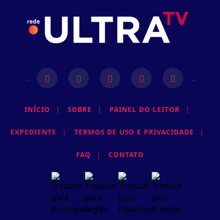
INÍCIO
|
SOBRE
|
PAINEL DO LEITOR
|
EXPEDIENTE
|
TERMOS DE USO E PRIVACIDADE
|
Termos de Uso e Privacidade
Esse site utiliza cookies para melhorar sua
FAQ
|
CONTATO
experiência de navegação. Ao continuar o acesso,
entendemos que você concorda com nossos Termos
de Uso e Privacidade.
PARA MAIS INFORMAÇÕES,
ACESSE NOSSOS TERMOS
CLICANDO AQUI