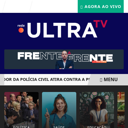
Entrar
AGORA AO VIVO
MENU
ADOR DA POLÍCIA CIVIL ATIRA CONTRA A PRÓPRIA CABEÇA A
EM ALTA
POLÍTICA
SAÚDE
EDUCAÇÃO
E